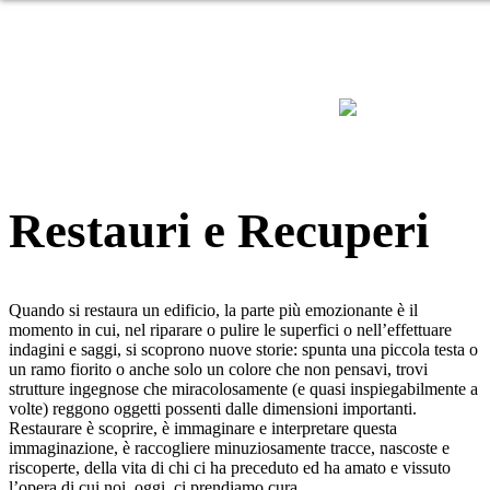
ABOUT
DOMA
CONTATTI
Restauri e Recuperi
Quando si restaura un edificio, la parte più emozionante è il
momento in cui, nel riparare o pulire le superfici o nell’effettuare
indagini e saggi, si scoprono nuove storie: spunta una piccola testa o
un ramo fiorito o anche solo un colore che non pensavi, trovi
strutture ingegnose che miracolosamente (e quasi inspiegabilmente a
volte) reggono oggetti possenti dalle dimensioni importanti.
Restaurare è scoprire, è immaginare e interpretare questa
immaginazione, è raccogliere minuziosamente tracce, nascoste e
riscoperte, della vita di chi ci ha preceduto ed ha amato e vissuto
l’opera di cui noi, oggi, ci prendiamo cura.