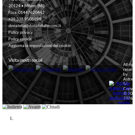
20124 • Milano (MI)
P.iva: 01447620442
+39.338.9505898
donatella@donatellaforconi.it
Policy privacy
Policy cookie
Aggiorna le impostazioni dei cookie
Visita i nostri social
All rig
reserv
by
Astrel
Srl
Copyr
© 200
2026